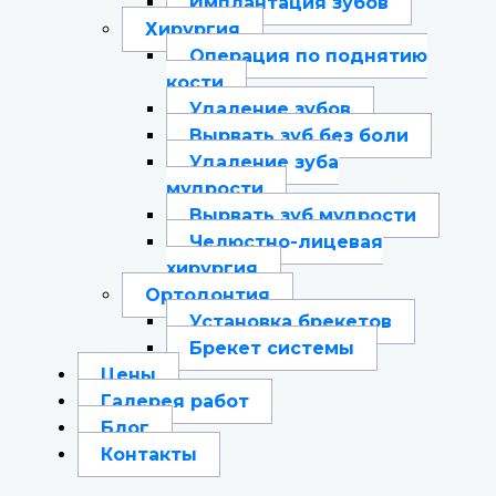
Имплантация зубов
Хирургия
Операция по поднятию
кости
Удаление зубов
Вырвать зуб без боли
Удаление зуба
мудрости
Вырвать зуб мудрости
Челюстно-лицевая
хирургия
Ортодонтия
Установка брекетов
Брекет системы
Цены
Галерея работ
Блог
Контакты