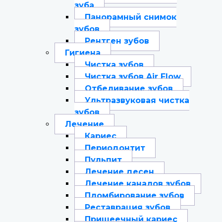
зуба
Панорамный снимок
зубов
Рентген зубов
Гигиена
Чистка зубов
Чистка зубов Air Flow
Отбеливание зубов
Ультразвуковая чистка
зубов
Лечение
Кариес
Периодонтит
Пульпит
Лечение десен
Лечение каналов зубов
Пломбирование зубов
Реставрация зубов
Пришеечный кариес