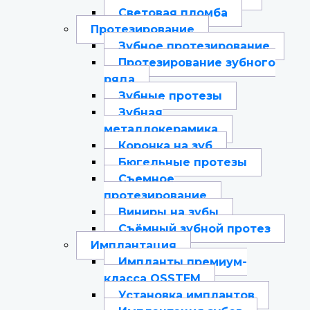
Световая пломба
Протезирование
Зубное протезирование
Протезирование зубного
ряда
Зубные протезы
Зубная
металлокерамика
Коронка на зуб
Бюгельные протезы
Съемное
протезирование
Виниры на зубы
Съёмный зубной протез
Имплантация
Импланты премиум-
класса OSSTEM
Установка имплантов