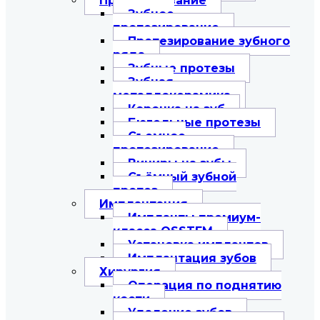
Протезирование
Зубное
протезирование
Протезирование зубного
ряда
Зубные протезы
Зубная
металлокерамика
Коронка на зуб
Бюгельные протезы
Съемное
протезирование
Виниры на зубы
Съёмный зубной
протез
Имплантация
Импланты премиум-
класса OSSTEM
Установка имплантов
Имплантация зубов
Хирургия
Операция по поднятию
кости
Удаление зубов