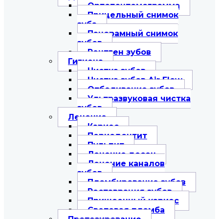
Ортопантомограмма
Прицельный снимок
зуба
Панорамный снимок
зубов
Рентген зубов
Гигиена
Чистка зубов
Чистка зубов Air Flow
Отбеливание зубов
Ультразвуковая чистка
зубов
Лечение
Кариес
Периодонтит
Пульпит
Лечение десен
Лечение каналов
зубов
Пломбирование зубов
Реставрация зубов
Пришеечный кариес
Световая пломба