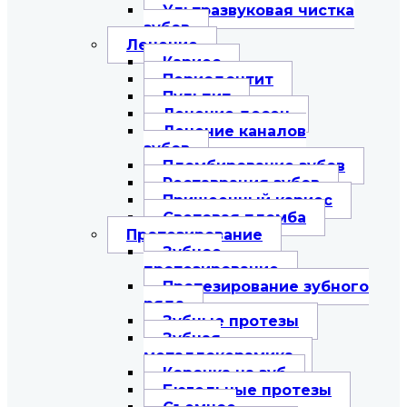
Ультразвуковая чистка
зубов
Лечение
Кариес
Периодонтит
Пульпит
Лечение десен
Лечение каналов
зубов
Пломбирование зубов
Реставрация зубов
Пришеечный кариес
Световая пломба
Протезирование
Зубное
протезирование
Протезирование зубного
ряда
Зубные протезы
Зубная
металлокерамика
Коронка на зуб
Бюгельные протезы