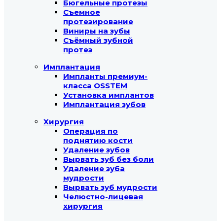
Бюгельные протезы
Съемное
протезирование
Виниры на зубы
Съёмный зубной
протез
Имплантация
Импланты премиум-
класса OSSTEM
Установка имплантов
Имплантация зубов
Хирургия
Операция по
поднятию кости
Удаление зубов
Вырвать зуб без боли
Удаление зуба
мудрости
Вырвать зуб мудрости
Челюстно-лицевая
хирургия