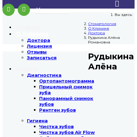
Контакты
Вы здесь:
Стоматология
Главная
О Клинике
О Клинике
Доктора
Рудыкина Алёна
Доктора
Романовна
Лицензия
Отзывы
Рудыкина
Записаться
Алёна
Услуги
Диагностика
Ортопантомограмма
Прицельный снимок
зуба
Панорамный снимок
зубов
Рентген зубов
Гигиена
Чистка зубов
Чистка зубов Air Flow