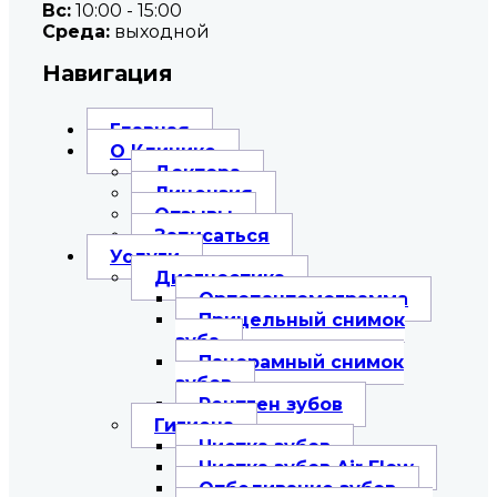
Вc:
10:00 - 15:00
Среда:
выходной
Навигация
Главная
О Клинике
Доктора
Лицензия
Отзывы
Записаться
Услуги
Диагностика
Ортопантомограмма
Прицельный снимок
зуба
Панорамный снимок
зубов
Рентген зубов
Гигиена
Чистка зубов
Чистка зубов Air Flow
Отбеливание зубов