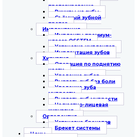
Съемное
протезирование
Виниры на зубы
Съёмный зубной
протез
Имплантация
Импланты премиум-
класса OSSTEM
Установка имплантов
Имплантация зубов
Хирургия
Операция по поднятию
кости
Удаление зубов
Вырвать зуб без боли
Удаление зуба
мудрости
Вырвать зуб мудрости
Челюстно-лицевая
хирургия
Ортодонтия
Установка брекетов
Брекет системы
Цены