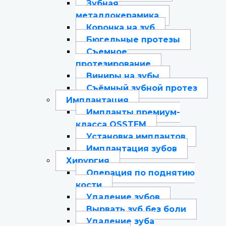
Зубная
металлокерамика
Коронка на зуб
Бюгельные протезы
Съемное
протезирование
Виниры на зубы
Съёмный зубной протез
Имплантация
Импланты премиум-
класса OSSTEM
Установка имплантов
Имплантация зубов
Хирургия
Операция по поднятию
кости
Удаление зубов
Вырвать зуб без боли
Удаление зуба