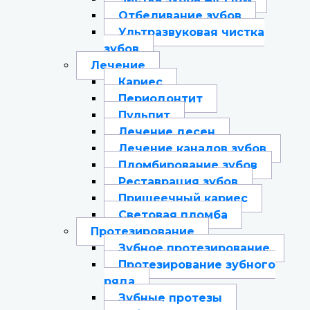
Отбеливание зубов
Ультразвуковая чистка
зубов
Лечение
Кариес
Периодонтит
Пульпит
Лечение десен
Лечение каналов зубов
Пломбирование зубов
Реставрация зубов
Пришеечный кариес
Световая пломба
Протезирование
Зубное протезирование
Протезирование зубного
ряда
Зубные протезы