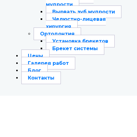
мудрости
Вырвать зуб мудрости
Челюстно-лицевая
хирургия
Ортодонтия
Установка брекетов
Брекет системы
Цены
Галерея работ
Блог
Контакты