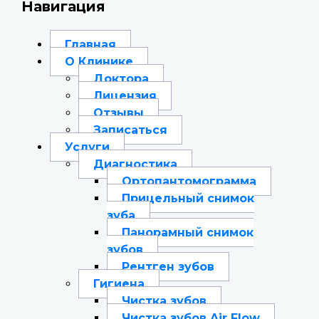
Навигация
Главная
О Клинике
Доктора
Лицензия
Отзывы
Записаться
Услуги
Диагностика
Ортопантомограмма
Прицельный снимок
зуба
Панорамный снимок
зубов
Рентген зубов
Гигиена
Чистка зубов
Чистка зубов Air Flow