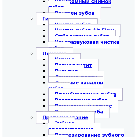
Панорамный снимок
зубов
Рентген зубов
Гигиена
Чистка зубов
Чистка зубов Air Flow
Отбеливание зубов
Ультразвуковая чистка
зубов
Лечение
Кариес
Периодонтит
Пульпит
Лечение десен
Лечение каналов
зубов
Пломбирование зубов
Реставрация зубов
Пришеечный кариес
Световая пломба
Протезирование
Зубное
протезирование
Протезирование зубного