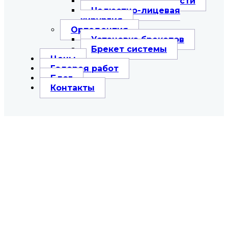
Вырвать зуб мудрости
Челюстно-лицевая
хирургия
Ортодонтия
Установка брекетов
Брекет системы
Цены
Галерея работ
Блог
Контакты