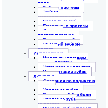
ряда
Зубные протезы
Зубная
металлокерамика
Коронка на зуб
Бюгельные протезы
Съемное
протезирование
Виниры на зубы
Съёмный зубной
протез
Имплантация
Импланты премиум-
класса OSSTEM
Установка имплантов
Имплантация зубов
Хирургия
Операция по поднятию
кости
Удаление зубов
Вырвать зуб без боли
Удаление зуба
мудрости