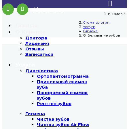
Контакты
Вы здесь:
Стоматология
Главная
Услуги
О Клинике
Гигиена
Отбеливание зубов
Доктора
Лицензия
Отзывы
Записаться
Услуги
Диагностика
Ортопантомограмма
Прицельный снимок
зуба
Панорамный снимок
зубов
Рентген зубов
Гигиена
Чистка зубов
Чистка зубов Air Flow