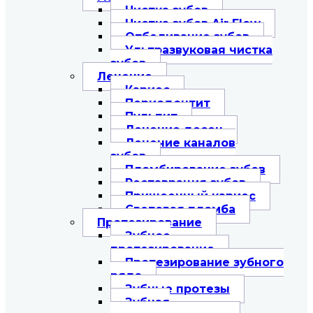
Чистка зубов
Чистка зубов Air Flow
Отбеливание зубов
Ультразвуковая чистка
зубов
Лечение
Кариес
Периодонтит
Пульпит
Лечение десен
Лечение каналов
зубов
Пломбирование зубов
Реставрация зубов
Пришеечный кариес
Световая пломба
Протезирование
Зубное
протезирование
Протезирование зубного
ряда
Зубные протезы
Зубная