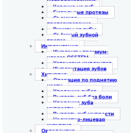
металлокерамика
Коронка на зуб
Бюгельные протезы
Съемное
протезирование
Виниры на зубы
Съёмный зубной
протез
Имплантация
Импланты премиум-
класса OSSTEM
Установка имплантов
Имплантация зубов
Хирургия
Операция по поднятию
кости
Удаление зубов
Вырвать зуб без боли
Удаление зуба
мудрости
Вырвать зуб мудрости
Челюстно-лицевая
хирургия
Ортодонтия