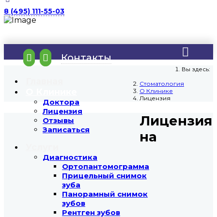
8 (495) 111-55-03
Контакты
Вы здесь:
Главная
Стоматология
О Клинике
О Клинике
Лицензия
Доктора
Лицензия
Лицензия
Отзывы
Записаться
на
Услуги
Диагностика
Ортопантомограмма
Прицельный снимок
зуба
Панорамный снимок
зубов
Рентген зубов