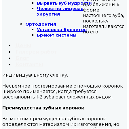
Вырвать зуб мудрости
приближены к
Челюстно-лицевая
форме
хирургия
настоящего зуба,
поскольку
Ортодонтия
изготавливаются
Установка брекетов
по его
Брекет системы
Цены
Галерея работ
Блог
Контакты
индивидуальному слепку.
Несъёмное протезирование с помощью коронок
широко применяется, когда требуется
восстановить 1-2 зуба расположенных рядом.
Преимущества зубных коронок
Во многом преимущества зубных коронок
определяются материалом их изготовления, но