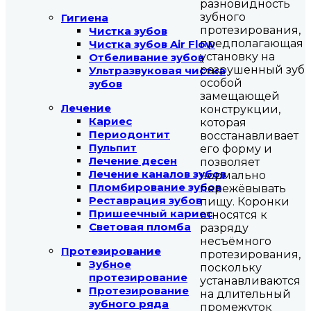
разновидность
зубного
Гигиена
протезирования,
Чистка зубов
предполагающая
Чистка зубов Air Flow
установку на
Отбеливание зубов
разрушенный зуб
Ультразвуковая чистка
особой
зубов
замещающей
Лечение
конструкции,
Кариес
которая
Периодонтит
восстанавливает
Пульпит
его форму и
Лечение десен
позволяет
Лечение каналов зубов
нормально
Пломбирование зубов
пережёвывать
Реставрация зубов
пищу. Коронки
Пришеечный кариес
относятся к
Световая пломба
разряду
несъёмного
Протезирование
протезирования,
Зубное
поскольку
протезирование
устанавливаются
Протезирование
на длительный
зубного ряда
промежуток