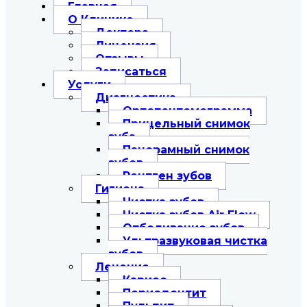
Главная
О Клинике
Доктора
Лицензия
Отзывы
Записаться
Услуги
Диагностика
Ортопантомограмма
Прицельный снимок
зуба
Панорамный снимок
зубов
Рентген зубов
Гигиена
Чистка зубов
Чистка зубов Air Flow
Отбеливание зубов
Ультразвуковая чистка
зубов
Лечение
Кариес
Периодонтит
Пульпит