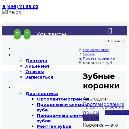
8 (495) 111-55-03
Контакты
Вы здесь:
Главная
Стоматология
О Клинике
Услуги
Протезирование
Доктора
Коронка на зуб
Лицензия
Отзывы
Зубные
Записаться
коронки
Услуги
Диагностика
Альтодент
Ортопантомограмма
Протезирование
Прицельный снимок
Записаться на
зуба
приём
Цены н
Панорамный снимок
услуги
зубов
Коронка — это
Рентген зубов