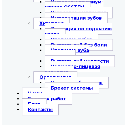
Импланты премиум-
класса OSSTEM
Установка имплантов
Имплантация зубов
Хирургия
Операция по поднятию
кости
Удаление зубов
Вырвать зуб без боли
Удаление зуба
мудрости
Вырвать зуб мудрости
Челюстно-лицевая
хирургия
Ортодонтия
Установка брекетов
Брекет системы
Цены
Галерея работ
Блог
Контакты