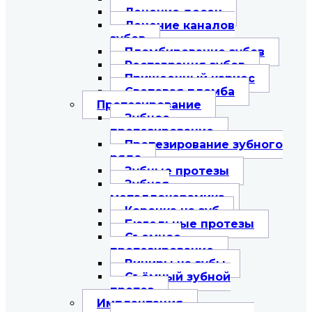
Лечение десен
Лечение каналов
зубов
Пломбирование зубов
Реставрация зубов
Пришеечный кариес
Световая пломба
Протезирование
Зубное
протезирование
Протезирование зубного
ряда
Зубные протезы
Зубная
металлокерамика
Коронка на зуб
Бюгельные протезы
Съемное
протезирование
Виниры на зубы
Съёмный зубной
протез
Имплантация