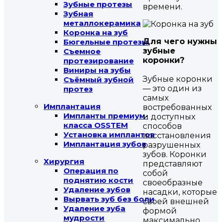
Зубные протезы
времени.
Зубная
металлокерамика
Коронка на зуб
Для чего нужны
Бюгельные протезы
зубные
Съемное
коронки?
протезирование
Виниры на зубы
Зубные коронки
Съёмный зубной
— это один из
протез
самых
Имплантация
востребованных
Импланты премиум-
и доступных
класса OSSTEM
способов
Установка имплантов
восстановления
Имплантация зубов
разрушенных
зубов. Коронки
Хирургия
представляют
Операция по
собой
поднятию кости
своеобразные
Удаление зубов
насадки, которые
Вырвать зуб без боли
своей внешней
Удаление зуба
формой
мудрости
максимально