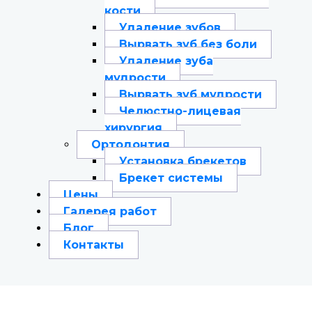
кости
Удаление зубов
Вырвать зуб без боли
Удаление зуба
мудрости
Вырвать зуб мудрости
Челюстно-лицевая
хирургия
Ортодонтия
Установка брекетов
Брекет системы
Цены
Галерея работ
Блог
Контакты