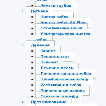
Рентген зубов
Гигиена
Чистка зубов
Чистка зубов Air Flow
Отбеливание зубов
Ультразвуковая чистка
зубов
Лечение
Кариес
Периодонтит
Пульпит
Лечение десен
Лечение каналов зубов
Пломбирование зубов
Реставрация зубов
Пришеечный кариес
Световая пломба
Протезирование