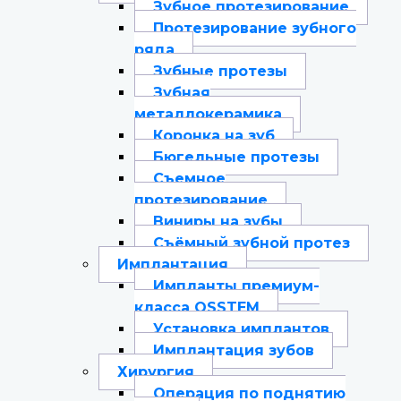
Зубное протезирование
Протезирование зубного
ряда
Зубные протезы
Зубная
металлокерамика
Коронка на зуб
Бюгельные протезы
Съемное
протезирование
Виниры на зубы
Съёмный зубной протез
Имплантация
Импланты премиум-
класса OSSTEM
Установка имплантов
Имплантация зубов
Хирургия
Операция по поднятию