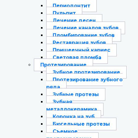
Периодонтит
Пульпит
Лечение десен
Лечение каналов зубов
Пломбирование зубов
Реставрация зубов
Пришеечный кариес
Световая пломба
Протезирование
Зубное протезирование
Протезирование зубного
ряда
Зубные протезы
Зубная
металлокерамика
Коронка на зуб
Бюгельные протезы
Съемное