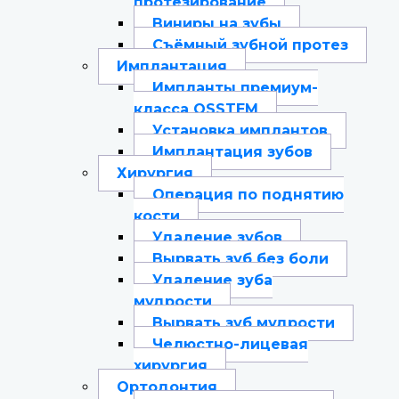
протезирование
Виниры на зубы
Съёмный зубной протез
Имплантация
Импланты премиум-
класса OSSTEM
Установка имплантов
Имплантация зубов
Хирургия
Операция по поднятию
кости
Удаление зубов
Вырвать зуб без боли
Удаление зуба
мудрости
Вырвать зуб мудрости
Челюстно-лицевая
хирургия
Ортодонтия