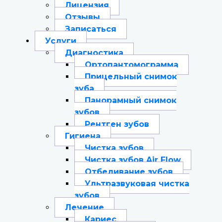
Лицензия
Отзывы
Записаться
Услуги
Диагностика
Ортопантомограмма
Прицельный снимок
зуба
Панорамный снимок
зубов
Рентген зубов
Гигиена
Чистка зубов
Чистка зубов Air Flow
Отбеливание зубов
Ультразвуковая чистка
зубов
Лечение
Кариес